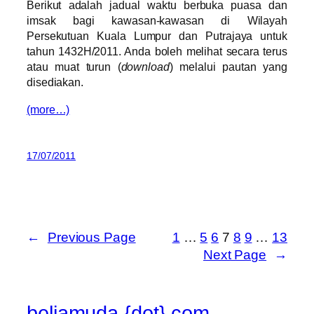
Berikut adalah jadual waktu berbuka puasa dan
imsak bagi kawasan-kawasan di Wilayah
Persekutuan Kuala Lumpur dan Putrajaya untuk
tahun 1432H/2011. Anda boleh melihat secara terus
atau muat turun (
download
) melalui pautan yang
disediakan.
(more…)
17/07/2011
←
Previous Page
1
…
5
6
7
8
9
…
13
Next Page
→
beliamuda {dot} com