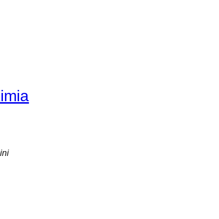
imia
ini