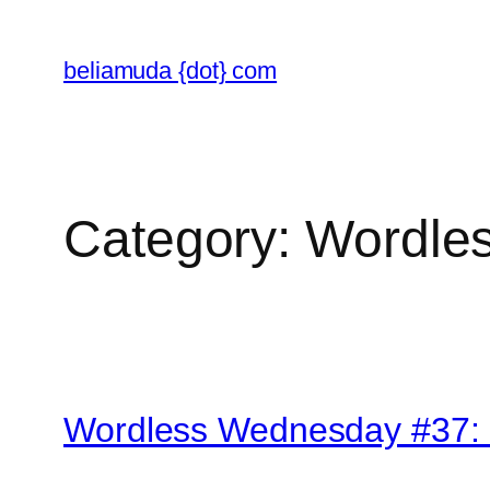
Skip
to
beliamuda {dot} com
content
Category:
Wordle
Wordless Wednesday #37: S