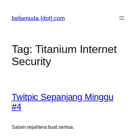
Skip
to
beliamuda {dot} com
content
Tag:
Titanium Internet
Security
Twitpic Sepanjang Minggu
#4
Salam sejahtera buat semua.