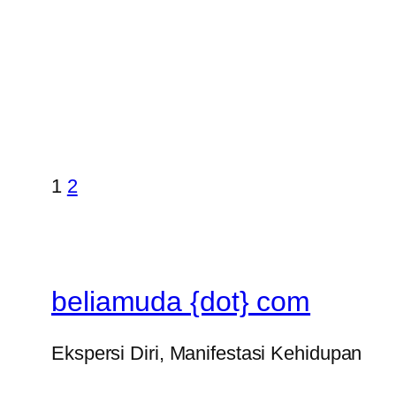
1
2
beliamuda {dot} com
Ekspersi Diri, Manifestasi Kehidupan