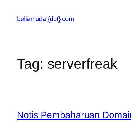
Skip
to
beliamuda {dot} com
content
Tag:
serverfreak
Notis Pembaharuan Domain