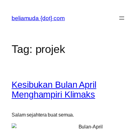
Skip
to
beliamuda {dot} com
content
Tag:
projek
Kesibukan Bulan April
Menghampiri Klimaks
Salam sejahtera buat semua.