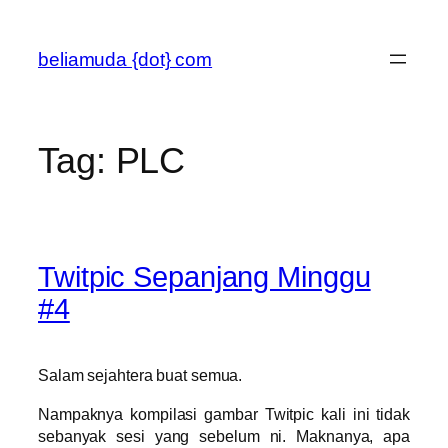
Skip
to
beliamuda {dot} com
content
Tag:
PLC
Twitpic Sepanjang Minggu
#4
Salam sejahtera buat semua.
Nampaknya kompilasi gambar Twitpic kali ini tidak
sebanyak sesi yang sebelum ni. Maknanya, apa