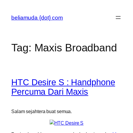
Skip
to
beliamuda {dot} com
content
Tag:
Maxis Broadband
HTC Desire S : Handphone
Percuma Dari Maxis
Salam sejahtera buat semua.