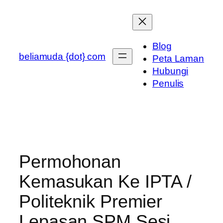
Skip
to
content
Blog
beliamuda {dot} com
Peta Laman
Hubungi
Penulis
Permohonan
Kemasukan Ke IPTA /
Politeknik Premier
Lepasan SPM Sesi