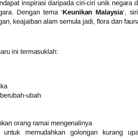
endapat inspirasi daripada ciri-ciri unik neg
gara. Dengan tema ‘
Keunikan Malaysia
‘, s
gan, keajaiban alam semula jadi, flora dan faun
haru ini termasuklah:
gka
 berubah-ubah
hkan orang ramai mengenalinya
n untuk memudahkan golongan kurang upa