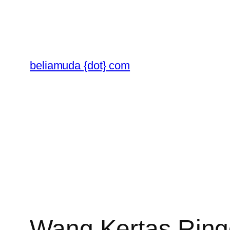
Skip
to
content
beliamuda {dot} com
Wang Kertas Ringg