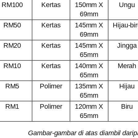
RM100
Kertas
150mm X
Ungu
69mm
RM50
Kertas
145mm X
Hijau-bi
69mm
RM20
Kertas
145mm X
Jingga
65mm
RM10
Kertas
140mm X
Merah
65mm
RM5
Polimer
135mm X
Hijau
65mm
RM1
Polimer
120mm X
Biru
65mm
Gambar-gambar di atas diambil dari