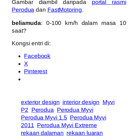
Gambar diambil daripada
portal rasmi
Perodua
dan
FastMotoring
.
beliamuda
: 0-100 km/h dalam masa 10
saat?
Kongsi entri di:
Facebook
X
Pinterest
exterior design
interior design
Myvi
P2
Perodua
Perodua Myvi
Perodua Myvi 1.5
Perodua Myvi
2011
Perodua Myvi Extreme
rekaan dalaman
rekaan luaran