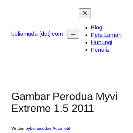
Skip
to
content
Blog
beliamuda {dot} com
Peta Laman
Hubungi
Penulis
Gambar Perodua Myvi
Extreme 1.5 2011
Written by
beliamuda
in
Automotif