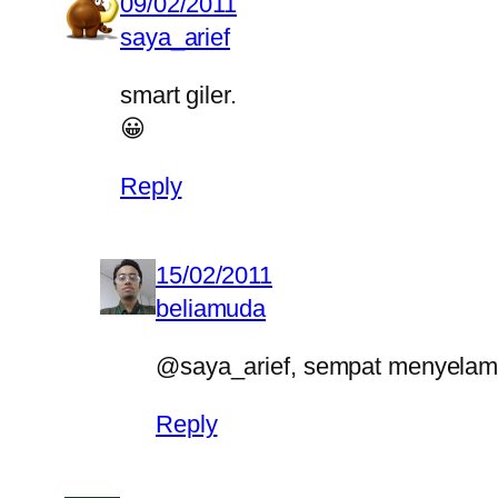
09/02/2011
saya_arief
smart giler.
😀
Reply
15/02/2011
beliamuda
@saya_arief, sempat menyelam t
Reply