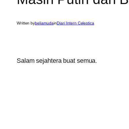
Written by
beliamuda
in
Diari Intern Celestica
Salam sejahtera buat semua.