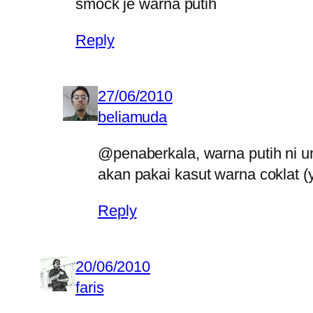
smock je warna putih
Reply
27/06/2010
beliamuda
@penaberkala, warna putih ni un
akan pakai kasut warna coklat (
Reply
20/06/2010
faris