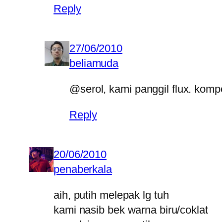
Reply
27/06/2010
beliamuda
@serol, kami panggil flux. komp
Reply
20/06/2010
penaberkala
aih, putih melepak lg tuh
kami nasib bek warna biru/coklat