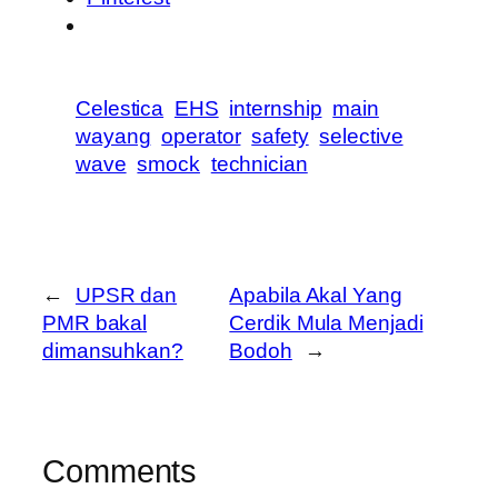
Celestica
EHS
internship
main
wayang
operator
safety
selective
wave
smock
technician
←
UPSR dan
Apabila Akal Yang
PMR bakal
Cerdik Mula Menjadi
dimansuhkan?
Bodoh
→
Comments