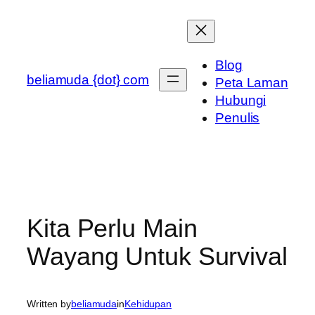
Skip
to
content
Blog
beliamuda {dot} com
Peta Laman
Hubungi
Penulis
Kita Perlu Main
Wayang Untuk Survival
Written by
beliamuda
in
Kehidupan