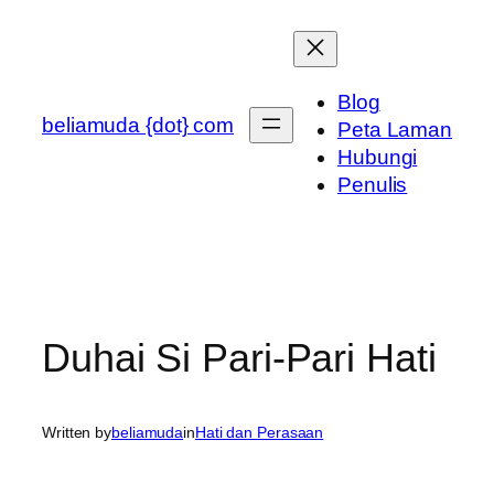
Skip
to
content
Blog
beliamuda {dot} com
Peta Laman
Hubungi
Penulis
Duhai Si Pari-Pari Hati
Written by
beliamuda
in
Hati dan Perasaan