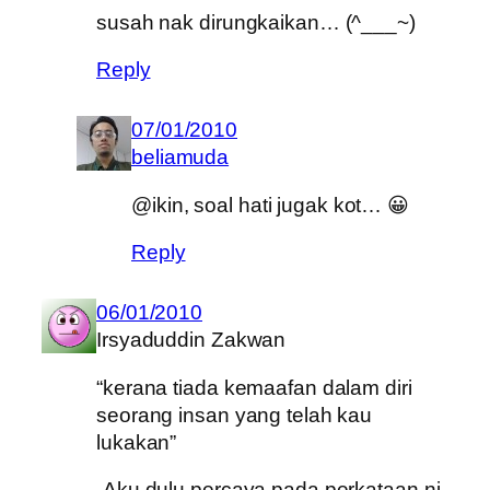
susah nak dirungkaikan… (^___~)
Reply
07/01/2010
beliamuda
@ikin, soal hati jugak kot… 😀
Reply
06/01/2010
Irsyaduddin Zakwan
“kerana tiada kemaafan dalam diri
seorang insan yang telah kau
lukakan”
-Aku dulu percaya pada perkataan ni,